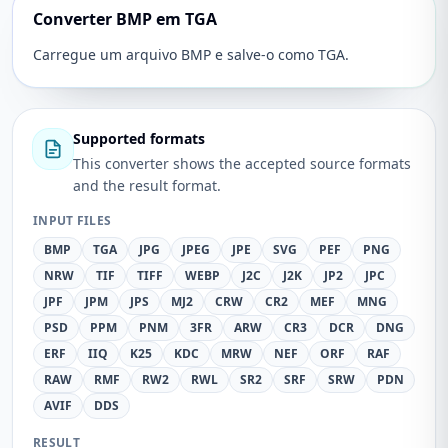
Converter BMP em TGA
Carregue um arquivo BMP e salve-o como TGA.
Supported formats
This converter shows the accepted source formats
and the result format.
INPUT FILES
BMP
TGA
JPG
JPEG
JPE
SVG
PEF
PNG
NRW
TIF
TIFF
WEBP
J2C
J2K
JP2
JPC
JPF
JPM
JPS
MJ2
CRW
CR2
MEF
MNG
PSD
PPM
PNM
3FR
ARW
CR3
DCR
DNG
ERF
IIQ
K25
KDC
MRW
NEF
ORF
RAF
RAW
RMF
RW2
RWL
SR2
SRF
SRW
PDN
AVIF
DDS
RESULT