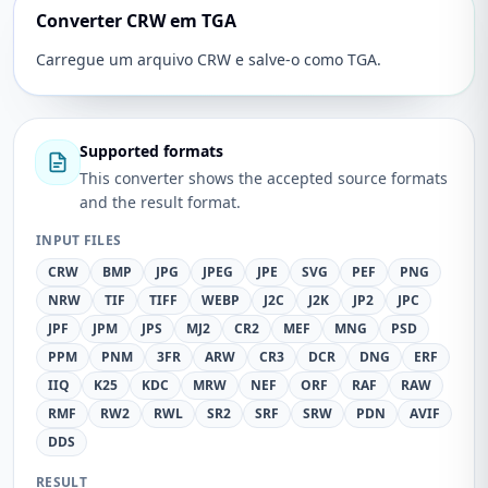
Converter CRW em TGA
Carregue um arquivo CRW e salve-o como TGA.
Supported formats
This converter shows the accepted source formats
and the result format.
INPUT FILES
CRW
BMP
JPG
JPEG
JPE
SVG
PEF
PNG
NRW
TIF
TIFF
WEBP
J2C
J2K
JP2
JPC
JPF
JPM
JPS
MJ2
CR2
MEF
MNG
PSD
PPM
PNM
3FR
ARW
CR3
DCR
DNG
ERF
IIQ
K25
KDC
MRW
NEF
ORF
RAF
RAW
RMF
RW2
RWL
SR2
SRF
SRW
PDN
AVIF
DDS
RESULT