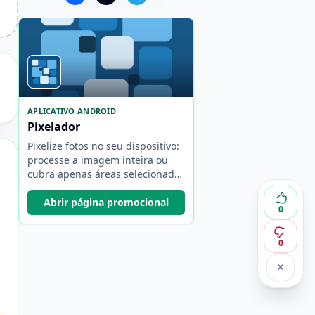
APLICATIVO ANDROID
Pixelador
Pixelize fotos no seu dispositivo:
processe a imagem inteira ou
cubra apenas áreas selecionadas
com um pincel.
Abrir página promocional
0
0