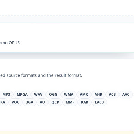
como OPUS.
ed source formats and the result format.
MP3
MPGA
WAV
OGG
WMA
AMR
M4R
AC3
AAC
KA
VOC
3GA
AU
QCP
MMF
KAR
EAC3