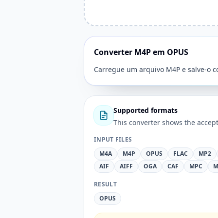
Converter M4P em OPUS
Carregue um arquivo M4P e salve-o 
Supported formats
This converter shows the accept
INPUT FILES
M4A
M4P
OPUS
FLAC
MP2
AIF
AIFF
OGA
CAF
MPC
M
RESULT
OPUS