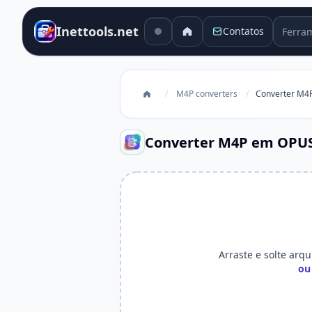
Ferram
Inettools.net
Contatos
/
M4P converters
/
Converter M4
Converter M4P em OPU
Arraste e solte arqu
ou