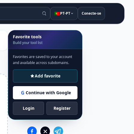
🇵🇹
PT-PT
Conecte-se
Favorite tools
Build your tool list
Favorites are saved to your account
and available across subdomains.
Add favorite
G
Continue with Google
Login
Register