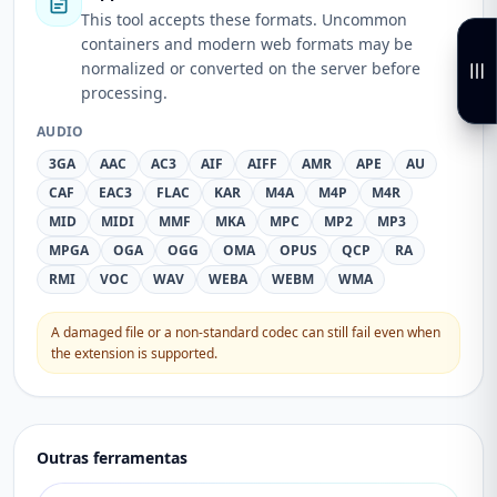
This tool accepts these formats. Uncommon
containers and modern web formats may be
normalized or converted on the server before
processing.
AUDIO
3GA
AAC
AC3
AIF
AIFF
AMR
APE
AU
CAF
EAC3
FLAC
KAR
M4A
M4P
M4R
MID
MIDI
MMF
MKA
MPC
MP2
MP3
MPGA
OGA
OGG
OMA
OPUS
QCP
RA
RMI
VOC
WAV
WEBA
WEBM
WMA
A damaged file or a non-standard codec can still fail even when
the extension is supported.
Outras ferramentas