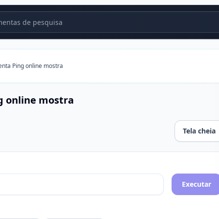
entas de pesquisa
nta Ping online mostra
g online mostra
Tela cheia
ostra
Executar