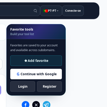
🇵🇹
PT-PT
Conecte-se
Favorite tools
Build your tool list
Favorites are saved to your account
and available across subdomains.
Add favorite
G
Continue with Google
Login
Register