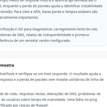
empo médio de resposta mostra a latência aproximada até o
t, enquanto a perda de pacotes ajuda a identificar instabilidade
conexão. Para sites e APIs, baixa perda e tempos estáveis são
ecialmente importantes.
erificação é útil para diagnosticar carregamento lento do site,
blemas de DNS, relatos de indisponibilidade e primeira
ferência de um servidor recém-configurado.
 mostra
InetTools e verifique se um host responde. O resultado ajuda a
esposta e a perda de pacotes sem instalar utilitários de linha de
ade de rede, respostas lentas, alterações de DNS, problemas de
s de usuários sobre tempo de inatividade. Uma falha no ping
iltrado por regras de firewall.