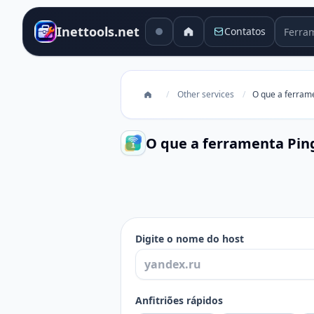
Ferram
Inettools.net
Contatos
/
Other services
/
O que a ferrame
O que a ferramenta Pin
O que a ferramenta Ping online m
Digite o nome do host
Anfitriões rápidos